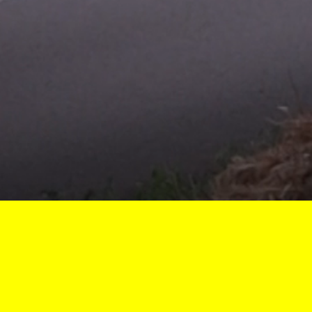
Vous êtes ici :
Accueil
Course de Cöte de Lormes
36e course de côte