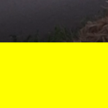
Vous êtes ici :
Accueil
Course de Cöte de Lormes
La montée en Live !
CÔTE 2022 À 360°
17 JUILLET 2022