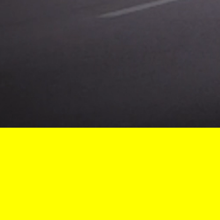
Vous êtes ici :
Accueil
Course de Cöte de Lormes
Archive